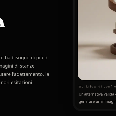
a
to ha bisogno di più di
magini di stanze
utare l'adattamento, la
inori esitazioni.
Workflow di confr
Un'alternativa valida
generare un'immagine