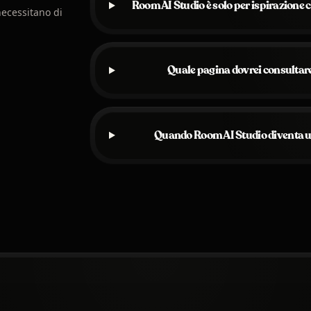
Room AI Studio è solo per ispirazione 
necessitano di
Quale pagina dovrei consultar
Quando Room AI Studio diventa un