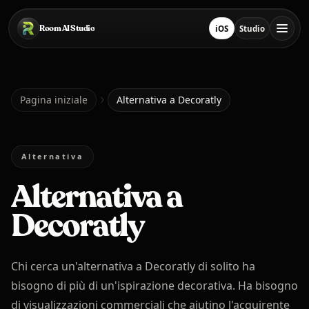
Salta al contenuto principale
Room AI Studio
iOS
Studio
Scarica su App Store
Apri Studio
Pagina iniziale
Pagina iniziale
Alternativa a Decoratly
Room AI Studio
Alternativa
Alternativa a
Lingua
Italiano
Decoratly
Chi cerca un'alternativa a Decoratly di solito ha
bisogno di più di un'ispirazione decorativa. Ha bisogno
di visualizzazioni commerciali che aiutino l'acquirente