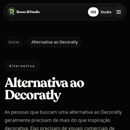
Pular para o conteúdo principal
Room AI Studio
iOS
Studio
Baixar na App Store
Abrir Studio
Início
Início
Alternativa ao Decoratly
Room AI Studio
Alternativa
Alternativa ao
Idioma
Português
Decoratly
As pessoas que buscam uma alternativa ao Decoratly
geralmente precisam de mais do que inspiração
decorativa. Elas precisam de visuais comerciais de