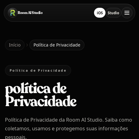
Pular para o conteúdo principal
Room AI Studio
iOS
Studio
Baixar na App Store
Abrir Studio
Início
Início
Política de Privacidade
Room AI Studio
Política de Privacidade
política de
Idioma
Português
Privacidade
Política de Privacidade da Room AI Studio. Saiba como
coletamos, usamos e protegemos suas informações
pessoais.