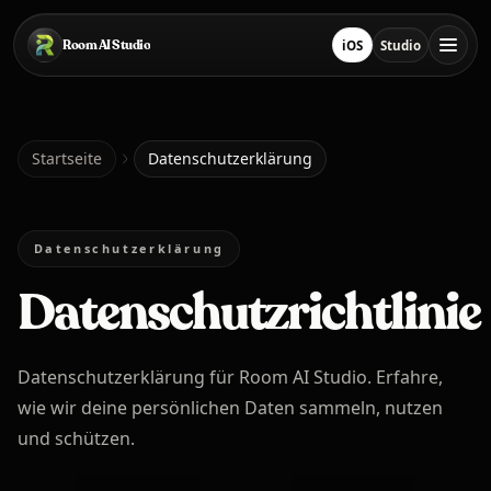
Zum Hauptinhalt springen
Room AI Studio
iOS
Studio
Lade im App Store he
Studio öffnen
Startseite
Startseite
Datenschutzerklärung
Room AI Studio
Datenschutzerklärung
Datenschutzrichtlinie
Sprache
Deutsch
Datenschutzerklärung für Room AI Studio. Erfahre,
wie wir deine persönlichen Daten sammeln, nutzen
und schützen.