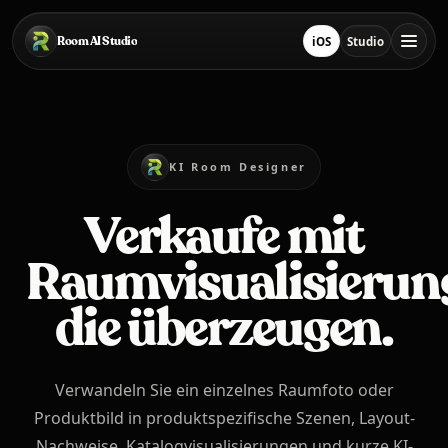
Zum Hauptinhalt springen
Room AI Studio
iOS
Studio
Lade im App Store he
Studio öffnen
Startseite
KI Room Designer
Room AI Studio
Verkaufe mit
Raumvisualisierun
Sprache
Deutsch
die überzeugen.
Verwandeln Sie ein einzelnes Raumfoto oder
Produktbild in produktspezifische Szenen, Layout-
Nachweise, Katalogvisualisierungen und kurze KI-