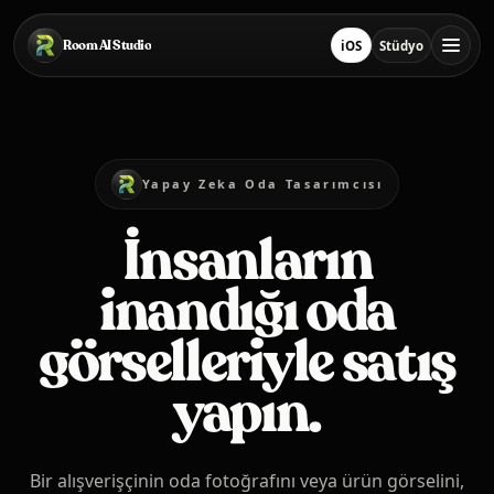
Ana içeriğe geç
Room AI Studio
iOS
Stüdyo
App Store'ten İndir
Stüdyoyu Aç
Ana Sayfa
Yapay Zeka Oda Tasarımcısı
Room AI Studio
İnsanların
inandığı oda
Dil
Türkçe
görselleriyle satış
yapın.
Bir alışverişçinin oda fotoğrafını veya ürün görselini,