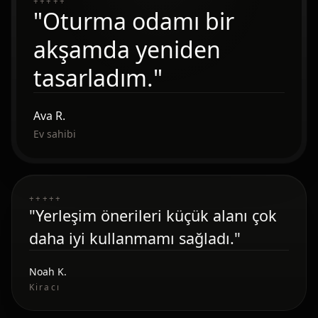
+
+
+
+
+
"Oturma odamı bir
akşamda yeniden
tasarladım."
Ava R.
Ev sahibi
+
+
+
+
+
"Yerleşim önerileri küçük alanı çok
daha iyi kullanmamı sağladı."
Noah K.
Kiracı