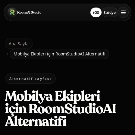
Ana içeriğe geç
Room AI Studio
iOS
Stüdyo
App Store'ten İndir
Stüdyoyu Aç
Ana Sayfa
Ana Sayfa
Mobilya Ekipleri için RoomStudioAI Alternatifi
Room AI Studio
Alternatif sayfası
Dil
Türkçe
Mobilya Ekipleri
için RoomStudioAI
Alternatifi