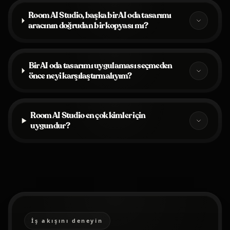
Room AI Studio, başka bir AI oda tasarımı
aracının doğrudan bir kopyası mı?
Bir AI oda tasarımı uygulaması seçmeden
önce neyi karşılaştırmalıyım?
Room AI Studio en çok kimler için
uygundur?
İş akışını deneyin