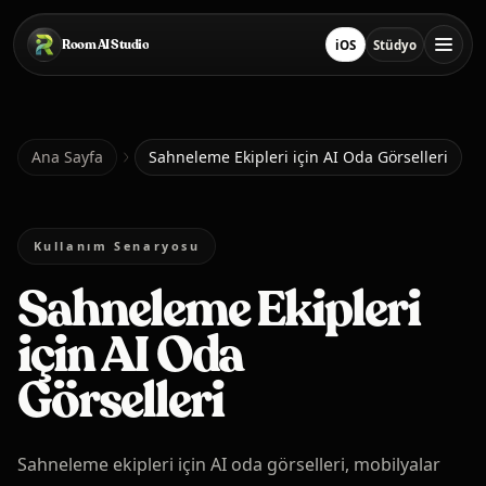
Ana içeriğe geç
Room AI Studio
iOS
Stüdyo
App Store'ten İndir
Stüdyoyu Aç
Ana Sayfa
Ana Sayfa
Sahneleme Ekipleri için AI Oda Görselleri
Room AI Studio
Kullanım Senaryosu
Sahneleme Ekipleri
Dil
Türkçe
için AI Oda
Görselleri
Sahneleme ekipleri için AI oda görselleri, mobilyalar