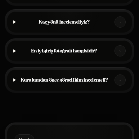
Kaç yönü incelemeliyiz?
En iyi giriş fotoğrafı hangisidir?
Kurulumdan önce görseli kim incelemeli?