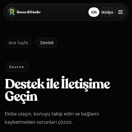
Ana içeriğe geç
Room AI Studio
iOS
Stüdyo
App Store'ten İndir
Stüdyoyu Aç
Ana Sayfa
Ana Sayfa
Destek
Room AI Studio
Destek
Destek ile İletişime
Dil
Türkçe
Geçin
Ekibe ulaşın, konuyu takip edin ve bağlamı
kaybetmeden sorunları çözün.