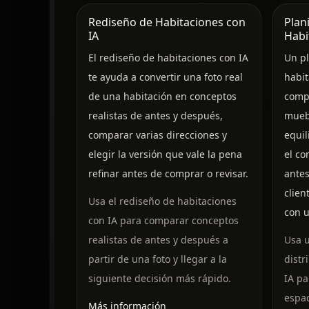
Rediseño de Habitaciones con
Plan
IA
Habi
El rediseño de habitaciones con IA
Un pl
te ayuda a convertir una foto real
habit
de una habitación en conceptos
compa
realistas de antes y después,
muebl
comparar varias direcciones y
equil
elegir la versión que vale la pena
el co
refinar antes de comprar o revisar.
ante
clie
Usa el rediseño de habitaciones
con u
con IA para comparar conceptos
realistas de antes y después a
Usa u
partir de una foto y llegar a la
distr
siguiente decisión más rápido.
IA pa
espac
Más información