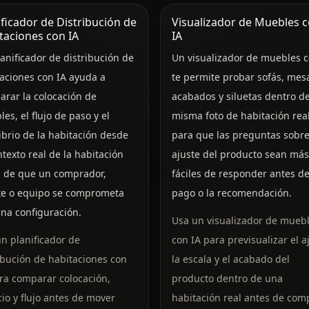
ificador de Distribución de
Visualizador de Muebles 
taciones con IA
IA
anificador de distribución de
Un visualizador de muebles c
aciones con IA ayuda a
te permite probar sofás, mes
rar la colocación de
acabados y siluetas dentro de
es, el flujo de paso y el
misma foto de habitación real
ibrio de la habitación desde
para que las preguntas sobre
ntexto real de la habitación
ajuste del producto sean más
s de que un comprador,
fáciles de responder antes de
nte o equipo se comprometa
pago o la recomendación.
na configuración.
Usa un visualizador de mueb
n planificador de
con IA para previsualizar el a
ibución de habitaciones con
la escala y el acabado del
ra comparar colocación,
producto dentro de una
io y flujo antes de mover
habitación real antes de comp