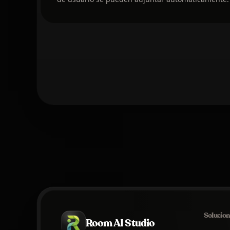
Solucio
Room AI Studio