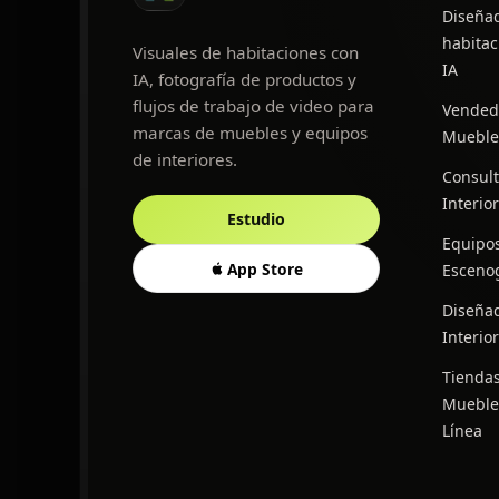
Diseña
habitac
Visuales de habitaciones con
IA
IA, fotografía de productos y
flujos de trabajo de video para
Vended
marcas de muebles y equipos
Mueble
de interiores.
Consult
Interio
Estudio
Equipo
App Store
Escenog
Diseña
Interio
Tienda
Mueble
Línea