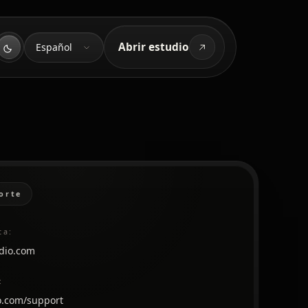
Idioma
Abrir estudio
Español
orte
ta:
dio.com
:
o.com/support