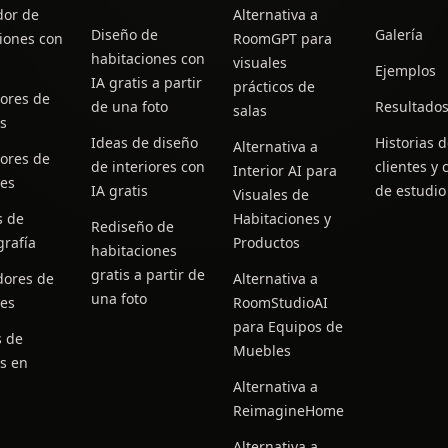
dor de
Alternativa a
Diseño de
Galería
iones con
RoomGPT para
habitaciones con
visuales
Ejemplos
IA gratis a partir
prácticos de
ores de
de una foto
Resultado
salas
s
Ideas de diseño
Historias 
Alternativa a
ores de
de interiores con
clientes y 
Interior AI para
res
IA gratis
de estudio
Visuales de
s de
Habitaciones y
Rediseño de
rafía
Productos
habitaciones
gratis a partir de
dores de
Alternativa a
una foto
res
RoomStudioAI
para Equipos de
s de
Muebles
s en
Alternativa a
ReimagineHome
Alternativa a