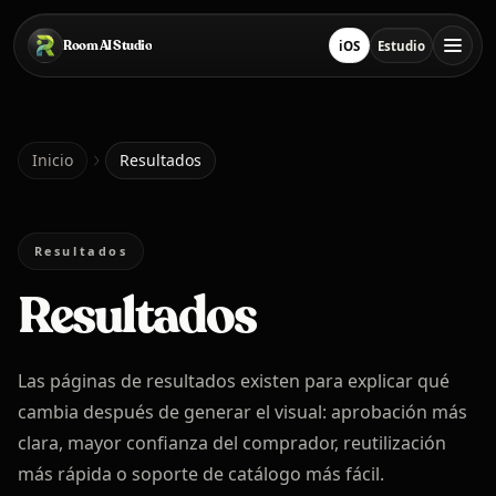
Saltar al contenido principal
Room AI Studio
iOS
Estudio
Descargar en App Stor
Abrir estudio
Inicio
Inicio
Resultados
Room AI Studio
Resultados
Resultados
Idioma
Español
Las páginas de resultados existen para explicar qué
cambia después de generar el visual: aprobación más
clara, mayor confianza del comprador, reutilización
más rápida o soporte de catálogo más fácil.