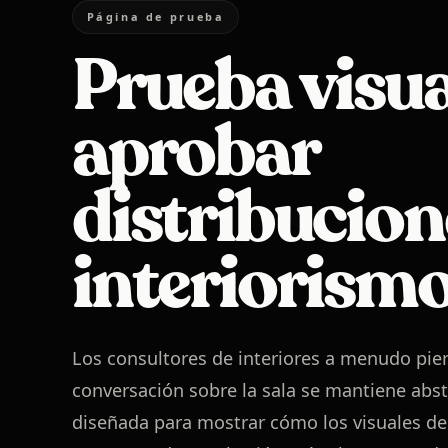
Página de prueba
Prueba visua
aprobar
distribucion
interiorism
Los consultores de interiores a menudo pi
conversación sobre la sala se mantiene abst
diseñada para mostrar cómo los visuales de