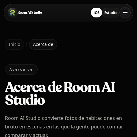
Saltar al contenido principal
Room AI Studio
iOS
Estudio
Descargar en App Stor
Abrir estudio
Inicio
Inicio
Acerca de
Room AI Studio
Acerca de
Acerca de Room AI
Idioma
Español
Studio
Room AI Studio convierte fotos de habitaciones en
bruto en escenas en las que la gente puede confiar,
comparar y actuar.