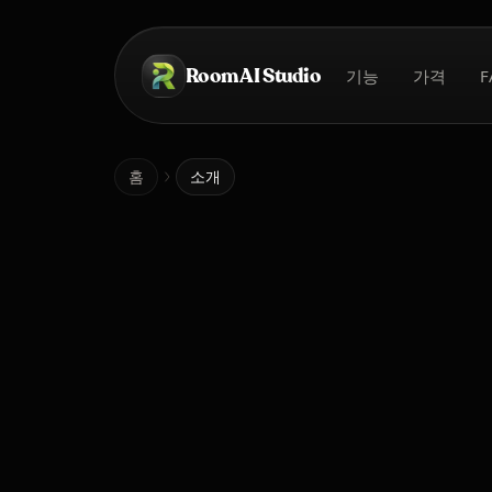
본문으로 건너뛰기
Room AI Studio
기능
가격
F
홈
홈
소개