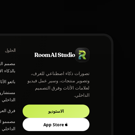
الحلول
Room AI Studio
مصمم ال
بالذكاء ا
تصورات ذكاء اصطناعي للغرف،
وتصوير منتجات، وسير عمل فيديو
بائعو الأث
لعلامات الأثاث وفرق التصميم
مستشارو 
الداخلي.
الداخلي
فرق الع
الاستوديو
مصممو ال
App Store
الداخلي