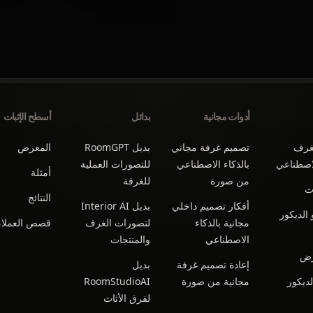
أدوات مجانية
بدائل
أسطح الإثبات
غرف
تصميم غرفة مجاني
بديل RoomGPT
المعرض
لاصطناعي
بالذكاء الاصطناعي
للتصورات العملية
أمثلة
من صورة
للغرفة
اث
النتائج
أفكار تصميم داخلي
بديل Interior AI
الديكور
مجانية بالذكاء
لتصورات الغرف
قصص العملاء
الاصطناعي
والمنتجات
رض
إعادة تصميم غرفة
بديل
ديكور
مجانية من صورة
RoomStudioAI
لفرق الأثاث