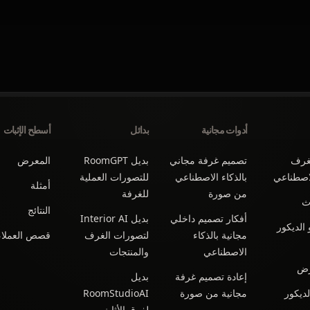
أدوات مجانية
بدائل
أسطح الإثبات
غرف
تصميم غرفة مجاني
بديل RoomGPT
المعرض
لاصطناعي
بالذكاء الاصطناعي
للتصورات العملية
أمثلة
من صورة
للغرفة
اث
النتائج
أفكار تصميم داخلي
بديل Interior AI
الديكور
مجانية بالذكاء
لتصورات الغرف
قصص العملاء
الاصطناعي
والمنتجات
رض
إعادة تصميم غرفة
بديل
ديكور
مجانية من صورة
RoomStudioAI
لفرق الأثاث