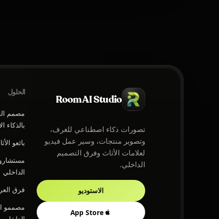
الحلول
Room AI Studio
مصمم ال
بالذكاء ا
تصورات ذكاء اصطناعي للغرف،
وتصوير منتجات، وسير عمل فيديو
بائعو الأث
لعلامات الأثاث وفرق التصميم
مستشارو 
الداخلي.
الداخلي
فرق الع
الاستوديو
مصممو ال
App Store
الداخلي