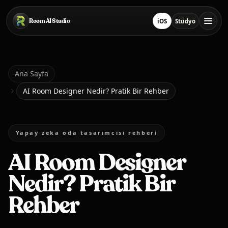
Ana içeriğe geç
Room AI Studio
iOS
Stüdyo
App Store'ten İndir
Stüdyoyu Aç
Ana Sayfa
Ana Sayfa
AI Room Designer Nedir? Pratik Bir Rehber
Room AI Studio
Yapay zeka oda tasarımcısı rehberi
Dil
Türkçe
AI Room Designer
Nedir? Pratik Bir
Rehber