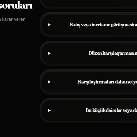
soruları
a karar veren
Satış veya inceleme görüşmesinde
Düzen karşılaştırmasın
Karşılaştırmaları daha net ya
Bu küçük daireler veya da