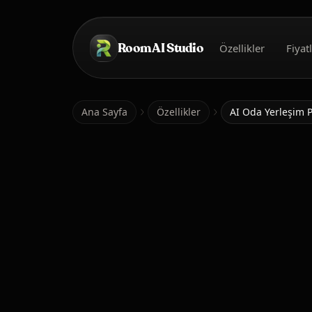
Ana içeriğe geç
Room AI Studio
Özellikler
Fiyat
Ana Sayfa
Ana Sayfa
Özellikler
AI Oda Yerleşim P