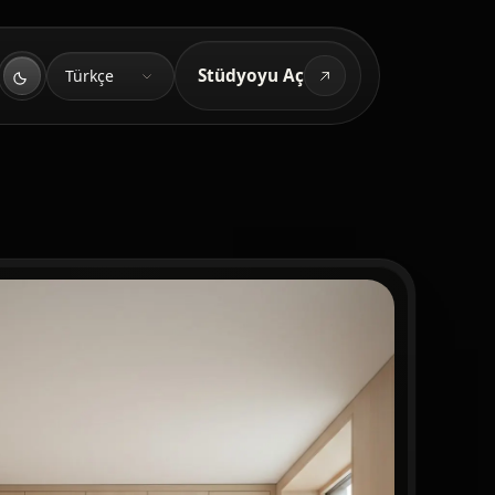
Dil
Stüdyoyu Aç
Türkçe