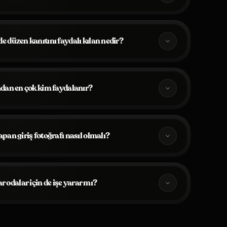
 düzen kanıtını faydalı kılan nedir?
dan en çok kim faydalanır?
pan giriş fotoğrafı nasıl olmalı?
r odalar için de işe yarar mı?