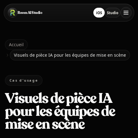
Passer au contenu principal
Room AI Studio
iOS
Studio
Télécharger sur App S
Ouvrir le stud
Accueil
Accueil
Visuels de pièce IA pour les équipes de mise en scène
Room AI Studio
Cas d'usage
Langue
Français
Visuels de pièce IA
pour les équipes de
mise en scène