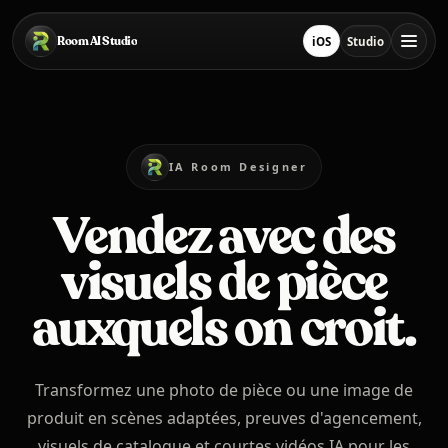
Passer au contenu principal
Room AI Studio
iOS
Studio
Télécharger sur App S
Ouvrir le stud
Accueil
IA Room Designer
Room AI Studio
Vendez avec des
visuels de pièce
Langue
Français
auxquels on croit.
Transformez une photo de pièce ou une image de
produit en scènes adaptées, preuves d'agencement,
visuels de catalogue et courtes vidéos IA pour les