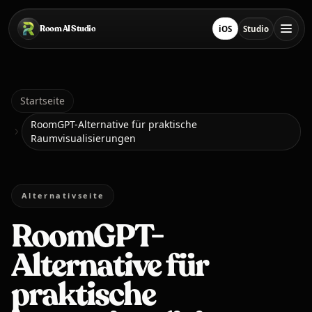
Zum Hauptinhalt springen
Room AI Studio
iOS
Studio
Lade im App Store he
Studio öffnen
Startseite
Startseite
RoomGPT-Alternative für praktische
Raumvisualisierungen
Room AI Studio
Sprache
Alternativseite
Deutsch
RoomGPT-
Alternative für
praktische