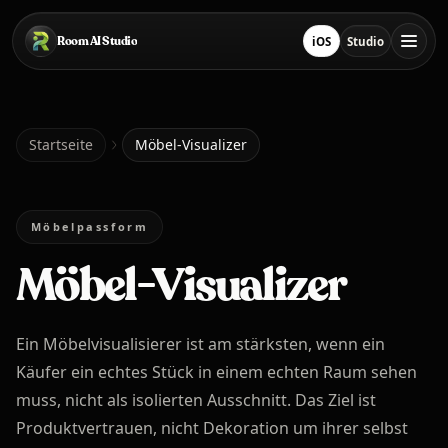
Zum Hauptinhalt springen
Room AI Studio
iOS
Studio
Lade im App Store he
Studio öffnen
Startseite
Startseite
Möbel-Visualizer
Room AI Studio
Möbelpassform
Möbel-Visualizer
Sprache
Deutsch
Ein Möbelvisualisierer ist am stärksten, wenn ein
Käufer ein echtes Stück in einem echten Raum sehen
muss, nicht als isolierten Ausschnitt. Das Ziel ist
Produktvertrauen, nicht Dekoration um ihrer selbst