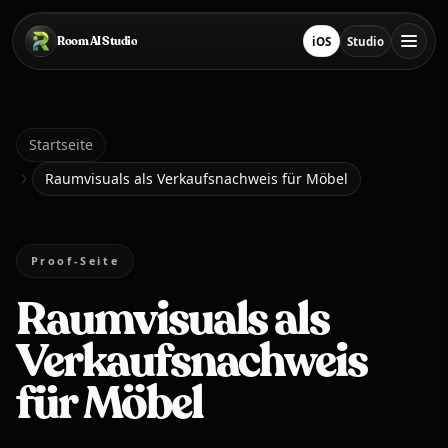
Zum Hauptinhalt springen
Room AI Studio
iOS
Studio
Lade im App Store he
Studio öffnen
Startseite
Startseite
Raumvisuals als Verkaufsnachweis für Möbel
Room AI Studio
Proof-Seite
Sprache
Deutsch
Raumvisuals als
Verkaufsnachweis
für Möbel