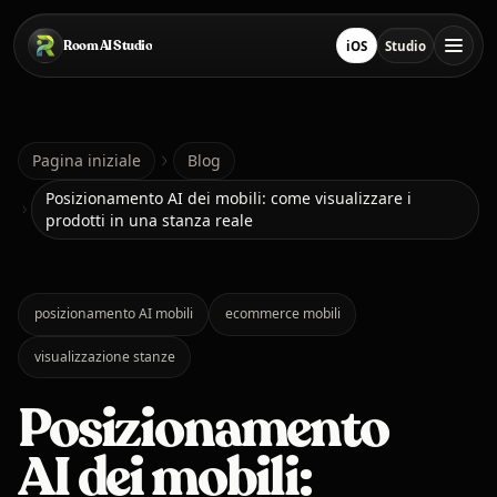
Salta al contenuto principale
Room AI Studio
iOS
Studio
Scarica su App Store
Apri Studio
Pagina iniziale
Pagina iniziale
Blog
Posizionamento AI dei mobili: come visualizzare i
prodotti in una stanza reale
Room AI Studio
Lingua
Italiano
posizionamento AI mobili
ecommerce mobili
visualizzazione stanze
Posizionamento
AI dei mobili: