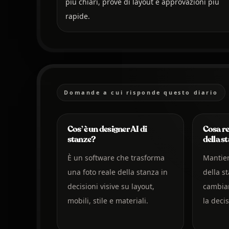
più chiari, prove di layout e approvazioni più
rapide.
Domande a cui risponde questo diario
Cos’è un designer AI di
Cosa re
stanze?
della s
È un software che trasforma
Mantien
una foto reale della stanza in
della s
decisioni visive su layout,
cambiam
mobili, stile e materiali.
la deci