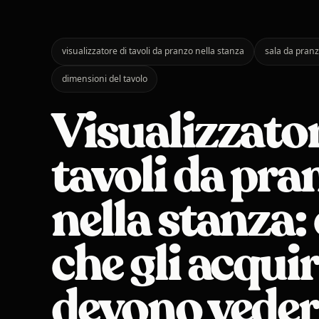
visualizzatore di tavoli da pranzo nella stanza
sala da pran
dimensioni del tavolo
Visualizzator
tavoli da pra
nella stanza: 
che gli acqui
devono veder