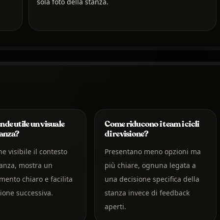
sola foto della stanza.
nde utile un visuale
Come riducono i team i cicli
tanza?
di revisione?
e visibile il contesto
Presentano meno opzioni ma
tanza, mostra un
più chiare, ognuna legata a
ento chiaro e facilita
una decisione specifica della
sione successiva.
stanza invece di feedback
aperti.