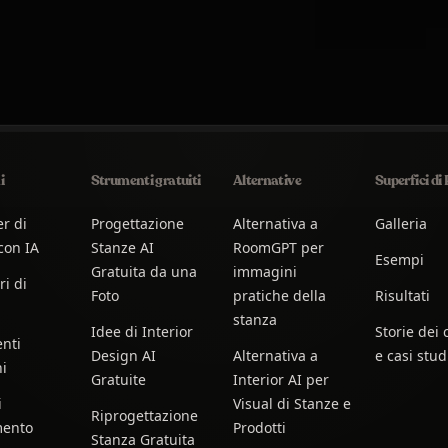
i
Strumenti gratuiti
Alternative
Superfici di
r di
Progettazione
Alternativa a
Galleria
con IA
Stanze AI
RoomGPT per
Esempi
Gratuita da una
immagini
ri di
Foto
pratiche della
Risultati
stanza
Idee di Interior
Storie dei c
nti
Design AI
Alternativa a
e casi stud
ni
Gratuite
Interior AI per
i
Visual di Stanze e
Riprogettazione
mento
Prodotti
Stanza Gratuita