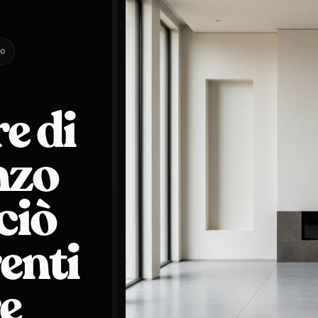
zo
e di
nzo
ciò
renti
e