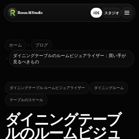
メインコンテンツにスキップ
Room AI Studio
iOS
スタジオ
App Store でダウンロー
スタジオを開く
ホーム
ホーム
ブログ
ダイニングテーブルのルームビジュアライザー：買い手が
見るべきもの
Room AI Studio
言語
日本語
ダイニングテーブル ルームビジュアライザー
ダイニングルーム
テーブルのスケール
ダイニングテーブ
ルのルームビジュ