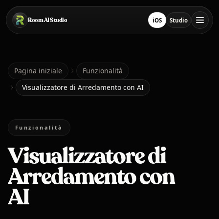
Salta al contenuto principale
Room AI Studio
iOS
Studio
Scarica su App Store
Apri Studio
Pagina iniziale
Pagina iniziale
Funzionalità
Visualizzatore di Arredamento con AI
Room AI Studio
Funzionalità
Lingua
Italiano
Visualizzatore di
Arredamento con
AI