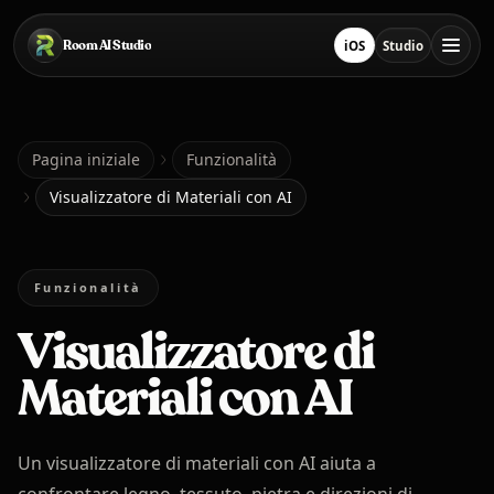
Salta al contenuto principale
Room AI Studio
iOS
Studio
Scarica su App Store
Apri Studio
Pagina iniziale
Pagina iniziale
Funzionalità
Visualizzatore di Materiali con AI
Room AI Studio
Funzionalità
Lingua
Italiano
Visualizzatore di
Materiali con AI
Un visualizzatore di materiali con AI aiuta a