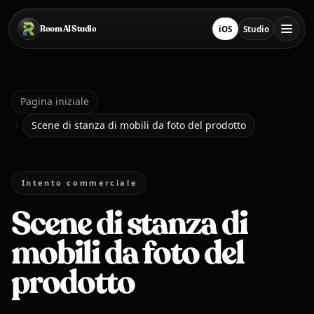
Salta al contenuto principale
Room AI Studio
iOS
Studio
Scarica su App Store
Apri Studio
Pagina iniziale
Pagina iniziale
Scene di stanza di mobili da foto del prodotto
Room AI Studio
Intento commerciale
Lingua
Italiano
Scene di stanza di
mobili da foto del
prodotto