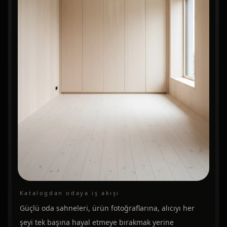
Katalogdan odaya iş akışı
Güçlü oda sahneleri, ürün fotoğraflarına, alıcıyı her
şeyi tek başına hayal etmeye bırakmak yerine