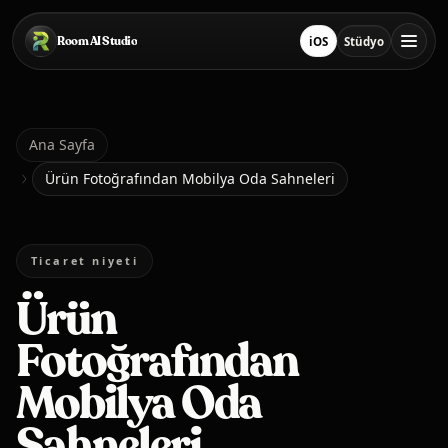
Ana içeriğe geç
Room AI Studio
iOS
Stüdyo
App Store'ten İndir
Stüdyoyu Aç
Ana Sayfa
Ana Sayfa
Ürün Fotoğrafından Mobilya Oda Sahneleri
Room AI Studio
Ticaret niyeti
Dil
Türkçe
Ürün
Fotoğrafından
Mobilya Oda
Sahneleri