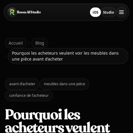
Passer au contenu principal
Room AI Studio
iOS
Studio
Télécharger sur App S
Ouvrir le stud
Accueil
Accueil
Blog
Pourquoi les acheteurs veulent voir les meubles dans
une pièce avant d’acheter
Room AI Studio
Langue
Français
avant d’acheter
meubles dans une pièce
confiance de l’acheteur
Pourquoi les
acheteurs veulent