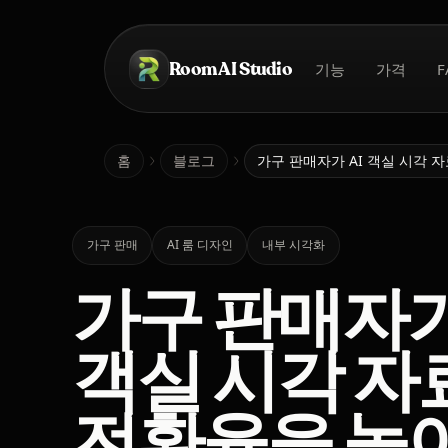
본문으로 건너뛰기
Room AI Studio
기능
가격
F
홈
홈
블로그
가구 판매자가 AI 객실 시각 
가구 판매
AI 룸 디자인
내부 시각화
가구 판매자가
객실 시각 자
전환율을 높