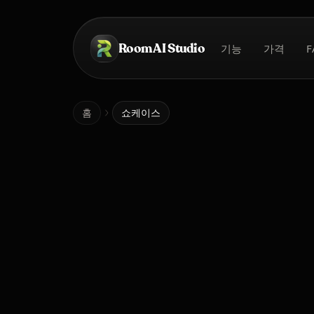
본문으로 건너뛰기
Room AI Studio
기능
가격
F
홈
홈
쇼케이스