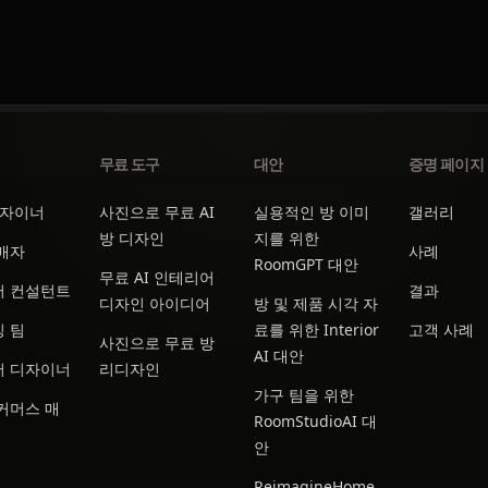
무료 도구
대안
증명 페이지
디자이너
사진으로 무료 AI
실용적인 방 이미
갤러리
방 디자인
지를 위한
매자
사례
RoomGPT 대안
무료 AI 인테리어
어 컨설턴트
결과
디자인 아이디어
방 및 제품 시각 자
 팀
료를 위한 Interior
고객 사례
사진으로 무료 방
AI 대안
어 디자이너
리디자인
가구 팀을 위한
커머스 매
RoomStudioAI 대
안
ReimagineHome