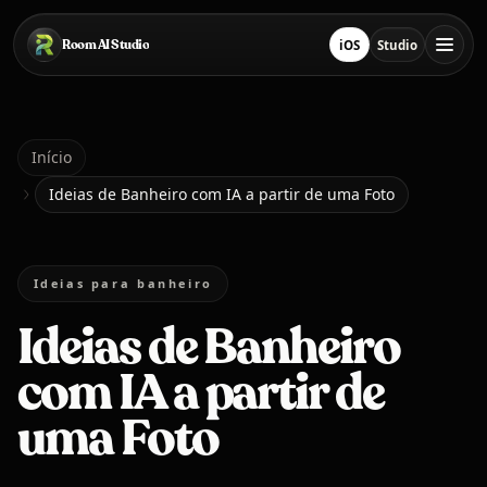
Pular para o conteúdo principal
Room AI Studio
iOS
Studio
Baixar na App Store
Abrir Studio
Início
Início
Ideias de Banheiro com IA a partir de uma Foto
Room AI Studio
Ideias para banheiro
Idioma
Português
Ideias de Banheiro
com IA a partir de
uma Foto