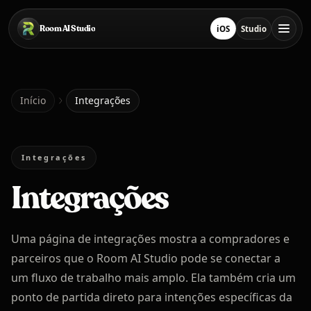
Pular para o conteúdo principal
Room AI Studio
iOS
Studio
Baixar na App Store
Abrir Studio
Início
Início
Integrações
Room AI Studio
Integrações
Integrações
Idioma
Português
Uma página de integrações mostra a compradores e
parceiros que o Room AI Studio pode se conectar a
um fluxo de trabalho mais amplo. Ela também cria um
ponto de partida direto para intenções específicas da