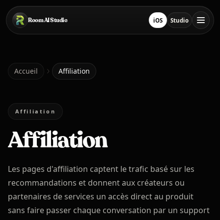
Passer au contenu principal
Room AI Studio
iOS
Studio
Télécharger sur App S
Ouvrir le stud
Accueil
Accueil
Affiliation
Room AI Studio
Affiliation
Affiliation
Langue
Français
Les pages d'affiliation captent le trafic basé sur les
recommandations et donnent aux créateurs ou
partenaires de services un accès direct au produit
sans faire passer chaque conversation par un support