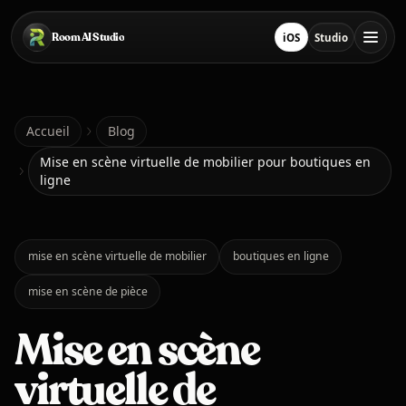
Passer au contenu principal
Room AI Studio
iOS
Studio
Télécharger sur App S
Ouvrir le stud
Accueil
Accueil
Blog
Mise en scène virtuelle de mobilier pour boutiques en
ligne
Room AI Studio
Langue
Français
mise en scène virtuelle de mobilier
boutiques en ligne
mise en scène de pièce
Mise en scène
virtuelle de