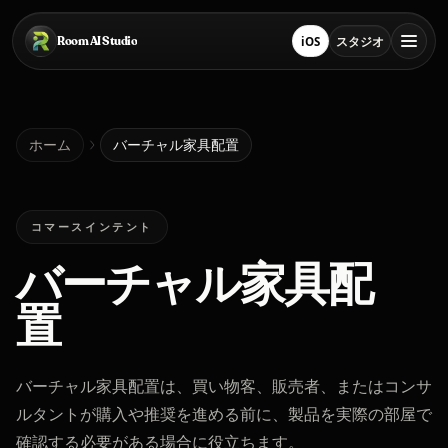
メインコンテンツにスキップ
Room AI Studio
iOS
スタジオ
App Store でダウンロー
スタジオを開く
ホーム
ホーム
バーチャル家具配置
Room AI Studio
コマースインテント
バーチャル家具配
言語
日本語
置
バーチャル家具配置は、買い物客、販売者、またはコンサ
ルタントが購入や推奨を進める前に、製品を実際の部屋で
確認する必要がある場合に役立ちます。