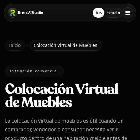
Saltar al contenido principal
Room AI Studio
iOS
Estudio
Descargar en App Stor
Abrir estudio
Inicio
Inicio
Colocación Virtual de Muebles
Room AI Studio
Intención comercial
Colocación Virtual
Idioma
Español
de Muebles
La colocación virtual de muebles es útil cuando un
comprador, vendedor o consultor necesita ver el
producto dentro de una habitación creíble antes de