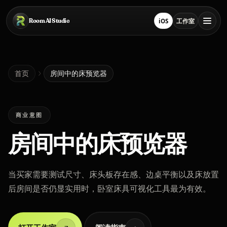
跳转到主要内容
Room AI Studio
iOS
工作室
在 App Store 下载
打开工作室
首页
首页
房间中的床预览器
Room AI Studio
商业意图
房间中的床预览器
语言
简体中文
当买家需要测试尺寸、床头板存在感、边桌平衡以及床放置
后房间是否仍显实用时，卧室床具可视化工具最为有效。