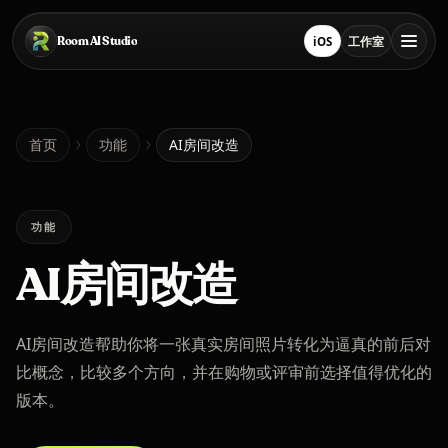
跳转到主要内容
Room AI Studio
iOS
工作室
在 App Store 下载
打开工作室
首页
首页
功能
AI房间改造
Room AI Studio
功能
AI房间改造
语言
简体中文
AI房间改造帮助你将一张真实房间照片转化为逼真的前后对
比概念，比较多个方向，并在购物或评审前选择值得优化的
版本。