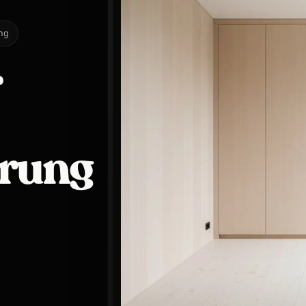
ng
r
erung