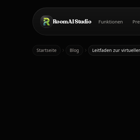
Zum Hauptinhalt springen
Room AI Studio
Funktionen
Pre
Startseite
Startseite
Blog
Leitfaden zur virtuel