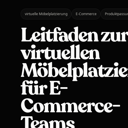
virtuelle Möbelplatzierung
E-Commerce
Produktpassu
Leitfaden zu
virtuellen
Möbelplatzi
für E-
Commerce-
Teams