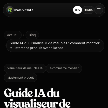
Passer au contenu principal
Room AI Studio
iOS
Studio
Télécharger sur App S
Ouvrir le stud
Accueil
Accueil
Blog
Guide IA du visualiseur de meubles : comment montrer
l’ajustement produit avant l’achat
Room AI Studio
Langue
Français
visualiseur de meubles IA
e-commerce mobilier
ajustement produit
Guide IA du
visualiseur de