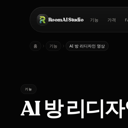
본문으로 건너뛰기
Room AI Studio
기능
가격
F
홈
홈
기능
AI 방 리디자인 영상
기능
AI 방 리디