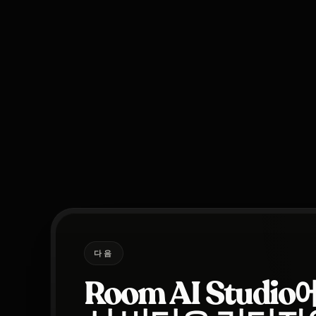
다음
Room AI Studio