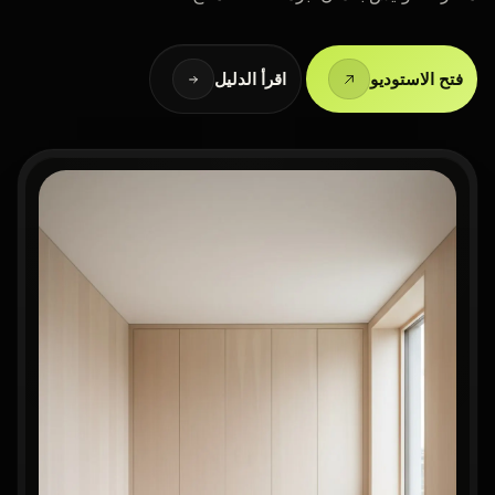
فتح الاستوديو
اقرأ الدليل